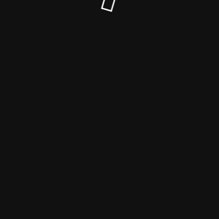
© Sportigan Bogense 2025