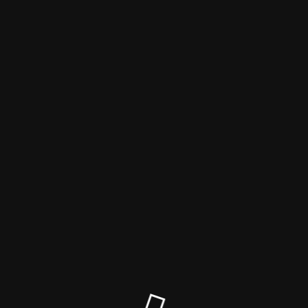
Sportigan Bogense
Butikken er lukket pr. 15-09-
2025
Sportigan Bogense webshop