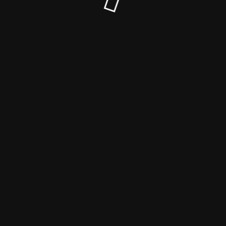
© Sportigan Bogense 2025