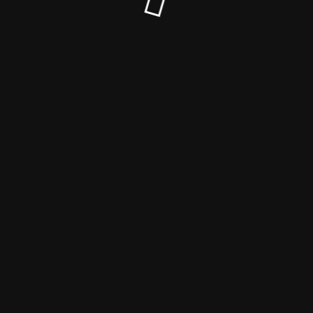
© Sportigan Bogense 2025