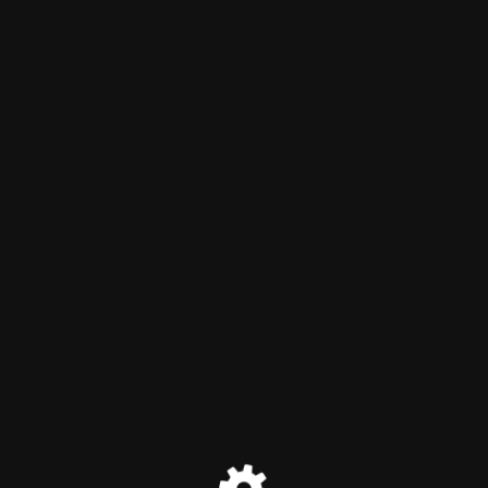
Sportigan Bogense
Butikken er lukket pr. 15-09-
2025
Sportigan Bogense webshop