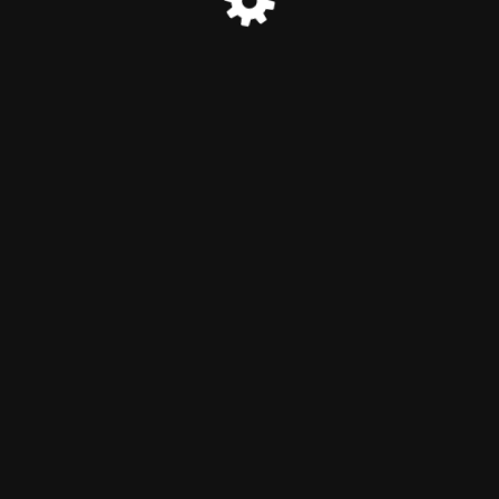
© Sportigan Bogense 2025