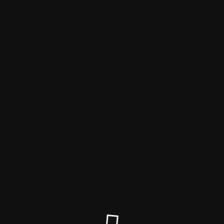
Sportigan Bogense
Butikken er lukket pr. 15-09-
2025
Sportigan Bogense webshop