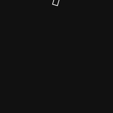
© Sportigan Bogense 2025