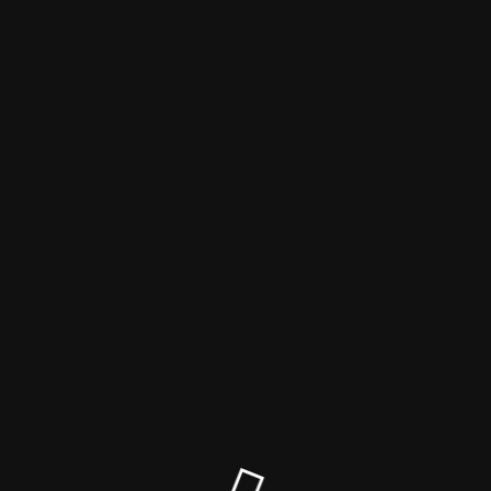
Sportigan Bogense
Butikken er lukket pr. 15-09-
2025
Sportigan Bogense webshop