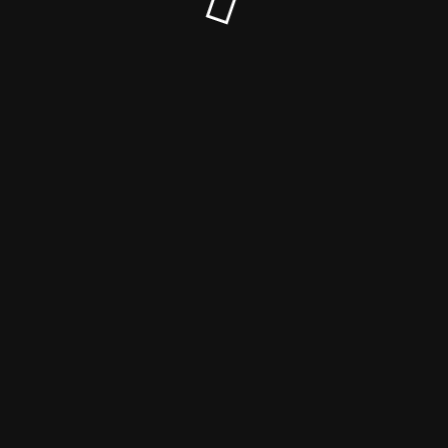
© Sportigan Bogense 2025