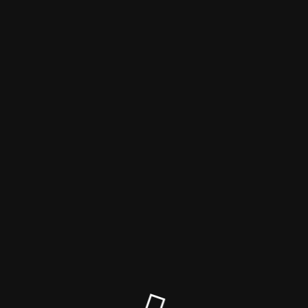
Sportigan Bogense
Butikken er lukket pr. 15-09-
2025
Sportigan Bogense webshop