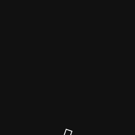
Sportigan Bogense
Butikken er lukket pr. 15-09-
2025
Sportigan Bogense webshop