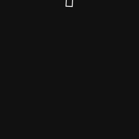
© Sportigan Bogense 2025