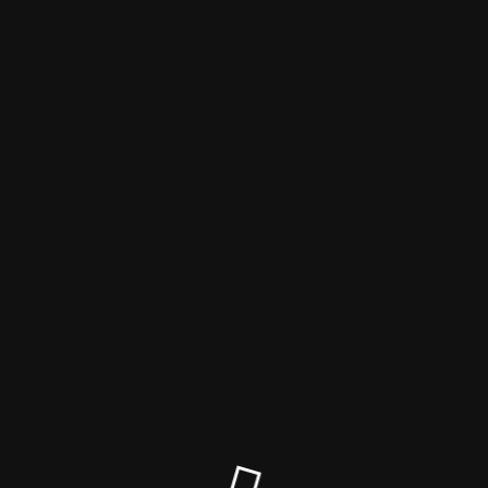
Sportigan Bogense
Butikken er lukket pr. 15-09-
2025
Sportigan Bogense webshop