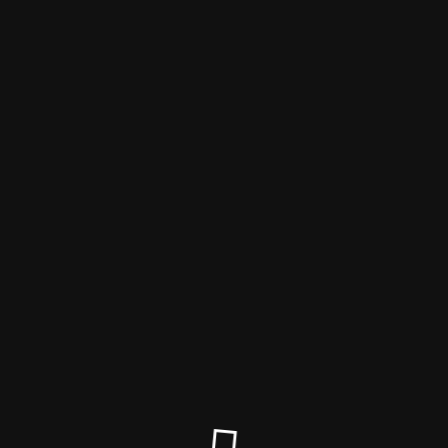
Sportigan Bogense
Butikken er lukket pr. 15-09-
2025
Sportigan Bogense webshop