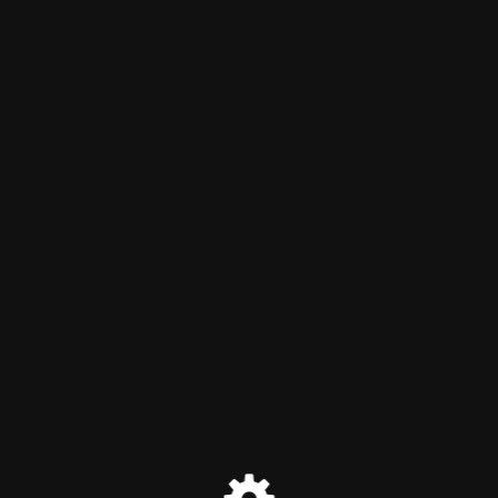
Sportigan Bogense
Butikken er lukket pr. 15-09-
2025
Sportigan Bogense webshop