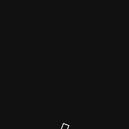
Sportigan Bogense
Butikken er lukket pr. 15-09-
2025
Sportigan Bogense webshop